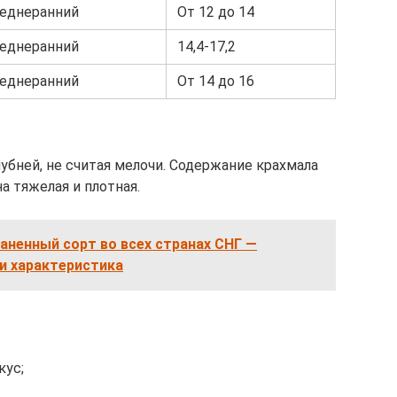
еднеранний
От 12 до 14
еднеранний
14,4-17,2
еднеранний
От 14 до 16
убней, не считая мелочи. Содержание крахмала
а тяжелая и плотная.
ненный сорт во всех странах СНГ —
и характеристика
ус;