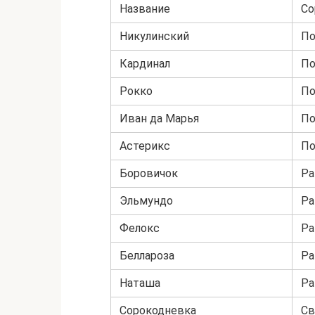
Название
Со
Никулинский
По
Кардинал
По
Рокко
По
Иван да Марья
По
Астерикс
По
Боровичок
Ра
Эльмундо
Ра
Фелокс
Ра
Беллароза
Ра
Наташа
Ра
Сорокодневка
Св