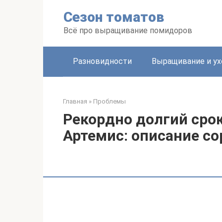
Перейти
Сезон томатов
к
контенту
Всё про выращивание помидоров
Разновидности
Выращивание и ух
Главная
»
Проблемы
Рекордно долгий сро
Артемис: описание со