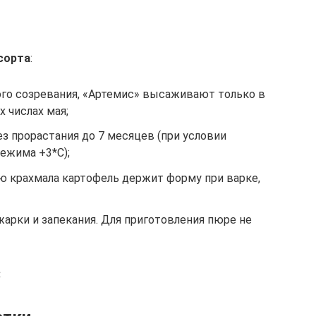
сорта
:
ого созревания, «Артемис» высаживают только в
 числах мая;
з прорастания до 7 месяцев (при условии
ежима +3*С);
ю крахмала картофель держит форму при варке,
жарки и запекания. Для приготовления пюре не
: