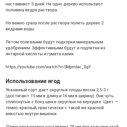
настаивают 5 дней. На одно дерево используют
половину ведра раствора
Но важно сразу после раствора полить дерево 2
ведрами воды
Летом полезными будут подкорки минеральным
удобрением. Эффективными будут и подпитки из
янтарной кислоты и гумата калия.
https://youtube.com/watch?v=5MpmIac_0gY
Использование ягод
Указанный сорт дает округлые плоды весом 2,5-3 г
(достигают 15 мм в длину и 16 мм в ширину). Они чуть
сплюснутые с боку шва и округлые на верхушке. Цвет —
темно-красный, практически с такой же красной
мякотью внутри вишенки.
Длина плодоножки составляет 28 мм при толщине этой