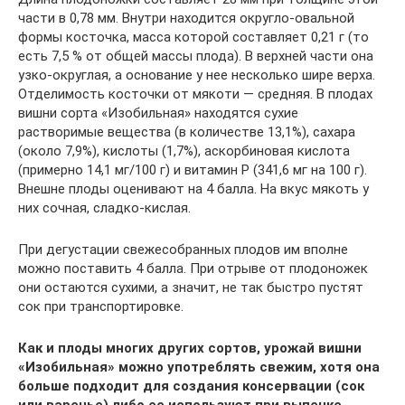
части в 0,78 мм. Внутри находится округло-овальной
формы косточка, масса которой составляет 0,21 г (то
есть 7,5 % от общей массы плода). В верхней части она
узко-округлая, а основание у нее несколько шире верха.
Отделимость косточки от мякоти — средняя. В плодах
вишни сорта «Изобильная» находятся сухие
растворимые вещества (в количестве 13,1%), сахара
(около 7,9%), кислоты (1,7%), аскорбиновая кислота
(примерно 14,1 мг/100 г) и витамин Р (341,6 мг на 100 г).
Внешне плоды оценивают на 4 балла. На вкус мякоть у
них сочная, сладко-кислая.
При дегустации свежесобранных плодов им вполне
можно поставить 4 балла. При отрыве от плодоножек
они остаются сухими, а значит, не так быстро пустят
сок при транспортировке.
Как и плоды многих других сортов, урожай вишни
«Изобильная» можно употреблять свежим, хотя она
больше подходит для создания консервации (сок