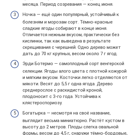
месяца. Период созревания — конец июня.
Ночка — ещё один популярный, устойчивый к
болезням и морозам сорт. Тёмно-красные
сладкие ягоды собирают в конце июня.
Отличается нежным вкусом, практически без
кислинки, так как выведена в результате
скрещивания с черешней. Одно дерево может
дать до 70 кг крупных, весом около 7 г ягод.
Эрди Ботермо — самоплодный сорт венгерской
селекции. Ягоды алого цвета с плотной кожурой
и мягким вкусом. Косточки легко отделяются от
мякоти. Весят до 5,5 г одна ягода. Дерево
среднерослое с раскидистой кроной,
плодоносит с 3-го года. Устойчива к
клястероспориозу.
Богатырка — несмотря на своё название,
выглядит весьма миниатюрно. Растёт кустом в
высоту до 2 метров. Плоды слегка овальной
формы, весом до 4,5 г, снаружи тёмно-бордовые,