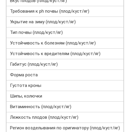
Вкус плодов (плод/куст/яг)
Требования к ph почвы (плод/куст/яг)
Укрытие на зиму (плод/куст/яг)
Тип почвы (плод/куст/яг)
Устойчивость к болезням (плод/куст/яг)
Устойчивость к вредителям (плод/куст/яг)
Габитус (плод/куст/яг)
Форма роста
Густота кроны
Шипы, колючки
Витаминность (плод/куст/яг)
Лежкость плодов (плод/куст/яг)
Регион возделывания по оригинатору (плод/куст/яг)