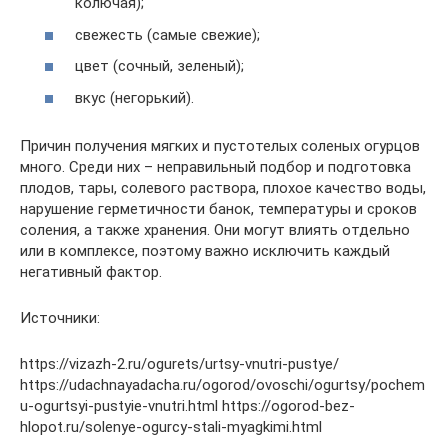
колючая);
свежесть (самые свежие);
цвет (сочный, зеленый);
вкус (негорький).
Причин получения мягких и пустотелых соленых огурцов
много. Среди них – неправильный подбор и подготовка
плодов, тары, солевого раствора, плохое качество воды,
нарушение герметичности банок, температуры и сроков
соления, а также хранения. Они могут влиять отдельно
или в комплексе, поэтому важно исключить каждый
негативный фактор.
Источники:
https://vizazh-2.ru/ogurets/urtsy-vnutri-pustye/
https://udachnayadacha.ru/ogorod/ovoschi/ogurtsy/pochem
u-ogurtsyi-pustyie-vnutri.html https://ogorod-bez-
hlopot.ru/solenye-ogurcy-stali-myagkimi.html