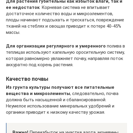
Для растения губительны как избыток влаги, так и
ее недостаток
. Корневая система не впитывает
достаточное количество воды и микроэлементов,
плоды начинают подсыхать и трескаться, повреждение
тканей на стеблях и овощах приводит к потере 40-45%
массы.
Для организации регулярного и умеренного
полива в
теплицах используют капельную оросительную систему,
которая равномерно увлажняет почву, направляя поток
аккуратно под корень растения.
Качество почвы
Из грунта культуры получают все питательные
вещества и микроэлементы
, следовательно, почва
должна быть насыщенной и сбалансированной.
Неумелое использование минеральных удобрений и
органики приводит к низкому качеству урожая.
Важно!
Переизбыток на участке азота, мочевины