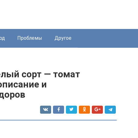
од
Проблемы
Другое
лый сорт — томат
описание и
доров