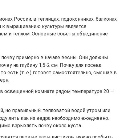
онах России, в теплицах, подоконниках, балконах
м к выращиванию культуры является
ем и теплом. Основные советы объединение
 почву примерно в начале весны. Они должны
чву на глубину 1,5-2 см. Почву для посева
о есть (т. е.) готовят самостоятельно, смешав в
ерн.
 в освещенной комнате рядом температуре 20 —
, но правильный, тепловатой водой утром или
оду лить как из ведра необходимо ежедневно.
имо взрыхлять почву около куста.
появятся первые пары листиков, нужно пробыть