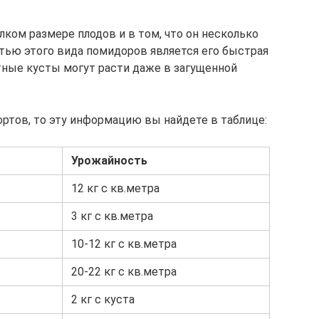
лком размере плодов и в том, что он несколько
стью этого вида помидоров является его быстрая
ктные кусты могут расти даже в загущенной
ортов, то эту информацию вы найдете в таблице:
Урожайность
12 кг с кв.метра
3 кг с кв.метра
10-12 кг с кв.метра
20-22 кг с кв.метра
2 кг с куста