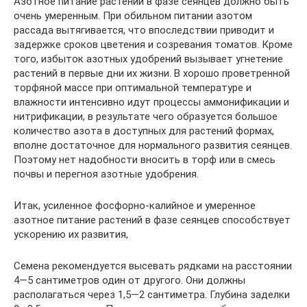
Азотное питание растений в фазе сеянцев должно быть
очень умеренным. При обильном питании азотом
рассада вытягивается, что впоследствии приводит и
задержке сроков цветения и созревания томатов. Кроме
того, избыток азотных удобрений вызывает угнетение
растений в первые дни их жизни. В хорошо проветренной
торфяной массе при оптимальной температуре и
влажности интенсивно идут процессы аммонификации и
нитрификации, в результате чего образуется большое
количество азота в доступных для растений формах,
вполне достаточное для нормального развития сеянцев.
Поэтому нет надобности вносить в торф или в смесь
почвы и перегноя азотные удобрения.
Итак, усиленное фосфорно-калийное и умеренное
азотное питание растений в фазе сеянцев способствует
ускорению их развития,
Семена рекомендуется высевать рядками на расстоянии
4—5 сантиметров один от другого. Они должны
располагаться через 1,5—2 сантиметра. Глубина заделки