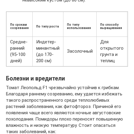
невысоким кустом (до 80 см).
М
По срокам
По типу
По способу
По типу роста
п
созревания
использования
выращивания
(г
Средне-
Индетер-
Для
ранний
минантный
открытого
8
Засолочный
(95-100
(до 170-
грунта и
9
дней)
200 см)
теплиц
Болезни и вредители
Томат Леопольд F1 чрезвычайно устойчив к грибкам.
Благодаря раннему созреванию, ему удается избежать
такого распространенного среди теплолюбивых
растений заболевания, как фитофтороз. Причиной его
появления чаще всего являются ночные августовские
похолодания. Помидоры плохо переносят повышенную
влажность и низкую температуру. Стоит опасаться
таких заболеваний, как: