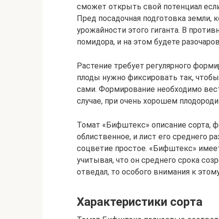
сможет открыть свой потенциал если
Пред посадочная подготовка земли, 
урожайности этого гиганта. В против
помидора, и на этом будете разочаро
Растение требует регулярного форм
плоды нужно фиксировать так, чтобы 
сами. Формирование необходимо вести
случае, при очень хорошем плодородии
Томат «Бифштекс» описание сорта, фо
облиственное, и лист его среднего р
соцветие простое. «Бифштекс» имеет
учитывая, что он среднего срока соз
отведал, то особого внимания к этому
Характеристики сорта