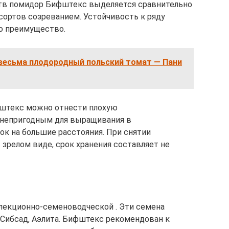
тв помидор Бифштекс выделяется сравнительно
сортов созреванием. Устойчивость к ряду
о преимущество.
 весьма плодородный польский томат — Пани
фштекс можно отнести плохую
о непригодным для выращивания в
к на большие расстояния. При снятии
зрелом виде, срок хранения составляет не
екционно-семеноводческой . Эти семена
Сибсад, Аэлита. Бифштекс рекомендован к