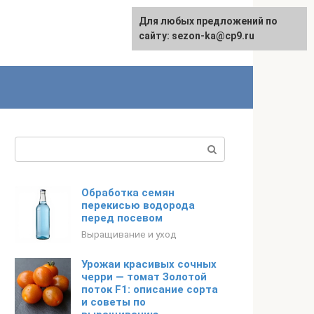
Для любых предложений по
сайту: sezon-ka@cp9.ru
Поиск:
Обработка семян
перекисью водорода
перед посевом
Выращивание и уход
Урожаи красивых сочных
черри — томат Золотой
поток F1: описание сорта
и советы по