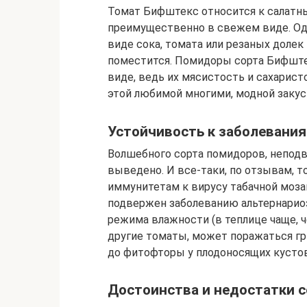
Томат Бифштекс относится к салатн
преимущественно в свежем виде. Одн
виде сока, томата или резаных долек 
поместится. Помидоры сорта Бифште
виде, ведь их мясистость и сахарис
этой любимой многими, модной закус
Устойчивость к заболевани
Волшебного сорта помидоров, неподв
выведено. И все-таки, по отзывам,
иммунитетам к вирусу табачной моза
подвержен заболеванию альтернарио
режима влажности (в теплице чаще, ч
другие томаты, может поражаться гр
до фитофторы у плодоносящих кустов
Достоинства и недостатки 