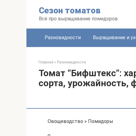
Перейти
Сезон томатов
к
контенту
Всё про выращивание помидоров
Разновидности
Выращивание и ух
Главная
»
Разновидности
Томат “Бифштекс”: ха
сорта, урожайность, 
Овощеводство » Помидоры