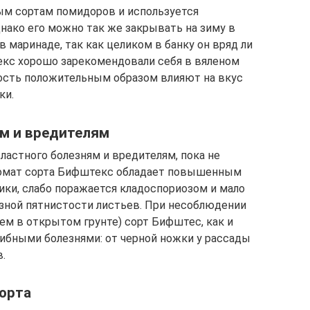
ым сортам помидоров и используется
ако его можно так же закрывать на зиму в
в маринаде, так как целиком в банку он вряд ли
кс хорошо зарекомендовали себя в вяленом
тость положительным образом влияют на вкус
ки.
ям и вредителям
ластного болезням и вредителям, пока не
 томат сорта Бифштекс обладает повышенным
ики, слабо поражается кладоспориозом и мало
зной пятнистости листьев. При несоблюдении
ем в открытом грунте) сорт Бифштес, как и
ибными болезнями: от черной ножки у рассады
.
сорта