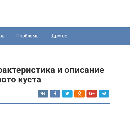
од
Проблемы
Другое
рактеристика и описание
фото куста