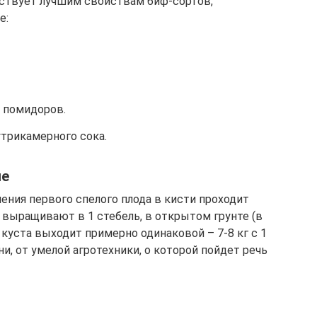
ствует лучшим свойствам биф-сортов,
е:
 помидоров.
трикамерного сока.
ие
ения первого спелого плода в кисти проходит
 выращивают в 1 стебель, в открытом грунте (в
 куста выходит примерно одинаковой – 7-8 кг с 1
ни, от умелой агротехники, о которой пойдет речь