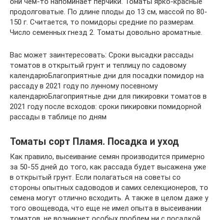
они чем-то напоминает перчики. Томаты ярко-красные
продолговатые. По длине плоды до 13 см, массой по 80-
150 г. Считается, то помидоры средние по размерам.
Число семенных гнезд 2. Томаты довольно ароматные.
Вас может заинтересовать: Сроки высадки рассады
томатов в открытый грунт и теплицу по садовому
календарюБлагоприятные дни для посадки помидор на
рассаду в 2021 году по лунному посевному
календарюБлагоприятные дни для пикировки томатов в
2021 году после всходов: сроки пикировки помидорной
рассады в таблице по дням
Томаты сорт Пламя. Посадка и уход
Как правило, высеивание семян производится примерно
за 50-55 дней до того, как рассада будет высажена уже
в открытый грунт. Если полагаться на советы со
стороны опытных садоводов и самих селекционеров, то
семена могут отлично всходить. А также в целом даже у
того овощевода, что еще не имел опыта в высеивании
томатов, не возникнет особых проблем ни с посадкой,