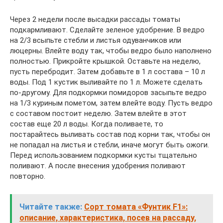
Через 2 недели после высадки рассады томаты
подкармливают. Сделайте зеленое удобрение. В ведро
на 2/3 всыпьте стебли и листья одуванчиков или
люцерны. Влейте воду так, чтобы ведро было наполнено
полностью. Прикройте крышкой. Оставьте на неделю,
пусть перебродит. Затем добавьте в 1 л состава – 10 л
воды. Под 1 кустик выливайте по 1 л. Можете сделать
по-другому. Для подкормки помидоров засыпьте ведро
на 1/3 куриным пометом, затем влейте воду. Пусть ведро
с составом постоит неделю. Затем влейте в этот
состав еще 20 л воды. Когда поливаете, то
постарайтесь выливать состав под корни так, чтобы он
не попадал на листья и стебли, иначе могут быть ожоги.
Перед использованием подкормки кусты тщательно
поливают. А после внесения удобрения поливают
повторно.
Читайте также:
Сорт томата «Фунтик F1»:
описание, характеристика, посев на рассаду,