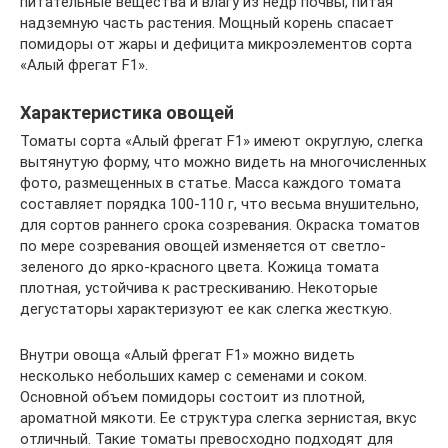
питательные вещества и влагу из недр почвы, питая
надземную часть растения. Мощный корень спасает
помидоры от жары и дефицита микроэлементов сорта
«Алый фрегат F1».
Характеристика овощей
Томаты сорта «Алый фрегат F1» имеют округлую, слегка
вытянутую форму, что можно видеть на многочисленных
фото, размещенных в статье. Масса каждого томата
составляет порядка 100-110 г, что весьма внушительно,
для сортов раннего срока созревания. Окраска томатов
по мере созревания овощей изменяется от светло-
зеленого до ярко-красного цвета. Кожица томата
плотная, устойчива к растрескиванию. Некоторые
дегустаторы характеризуют ее как слегка жесткую.
Внутри овоща «Алый фрегат F1» можно видеть
несколько небольших камер с семенами и соком.
Основной объем помидоры состоит из плотной,
ароматной мякоти. Ее структура слегка зернистая, вкус
отличный. Такие томаты превосходно подходят для