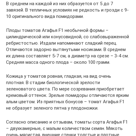
В среднем на каждой из них образуется от 5 до 7
завязей. В тепличных условиях не редкость и грозди с 9-
10 оригинального вида помидорами.
Плоды томатов Агафья F1 необычной формы –
цилиндрической или конусовидной, со слабовыраженной
ребристостью. Издали напоминают сладкий перец.
Отличаются задорно вытянутыми носиками. В среднем
их длина составляет 5-7 см, а диаметр на срезе – 3-4 см.
Средняя масса одного плода – около 100 грамм.
Кожица у томатов ровная, гладкая, на вид очень
плотная. В стадии биологической зрелости
зеленоватого цвета. По мере созревания приобретает
кремовый оттенок. Зрелые помидоры отличаются ярким
алым цветом. Из приятных бонусов – томат Агафья F1
не образует зеленого пятна у плодоножки.
Согласно описанию и отзывам, томаты сорта Агафья F1
– двухкамерные, с малым количеством семян. Мякоть
очень мясистая, внешние стенки толстые и плотные.