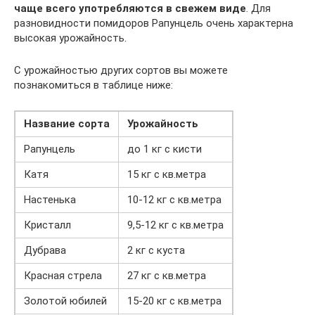
чаще всего употребляются в свежем виде
. Для
разновидности помидоров Рапунцель очень характерна
высокая урожайность.
С урожайностью других сортов вы можете
познакомиться в таблице ниже:
Название сорта
Урожайность
Рапунцель
до 1 кг с кисти
Катя
15 кг с кв.метра
Настенька
10-12 кг с кв.метра
Кристалл
9,5-12 кг с кв.метра
Дубрава
2 кг с куста
Красная стрела
27 кг с кв.метра
Золотой юбилей
15-20 кг с кв.метра