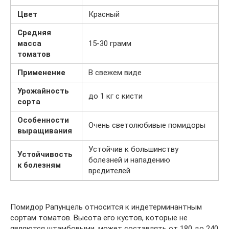
Цвет
Красный
Средняя
масса
15-30 грамм
томатов
Применение
В свежем виде
Урожайность
до 1 кг с кисти
сорта
Особенности
Очень светолюбивые помидоры
выращивания
Устойчив к большинству
Устойчивость
болезней и нападению
к болезням
вредителей
Помидор Рапунцель относится к индетерминантным
сортам томатов. Высота его кустов, которые не
являются штамбовыми, может составлять от 180 до 240