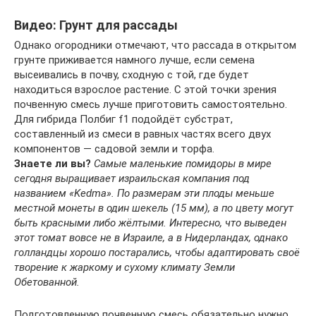
Видео: Грунт для рассады
Однако огородники отмечают, что рассада в открытом
грунте приживается намного лучше, если семена
высеивались в почву, сходную с той, где будет
находиться взрослое растение. С этой точки зрения
почвенную смесь лучше приготовить самостоятельно.
Для гибрида Полбиг f1 подойдёт субстрат,
составленный из смеси в равных частях всего двух
компонентов — садовой земли и торфа.
Знаете ли вы?
Самые маленькие помидоры в мире
сегодня выращивает израильская компания под
названием «Kedma». По размерам эти плоды меньше
местной монеты в один шекель (15 мм), а по цвету могут
быть красными либо жёлтыми. Интересно, что выведен
этот томат вовсе не в Израиле, а в Нидерландах, однако
голландцы хорошо постарались, чтобы адаптировать своё
творение к жаркому и сухому климату Земли
Обетованной.
Подготовленную почвенную смесь обязательно нужно