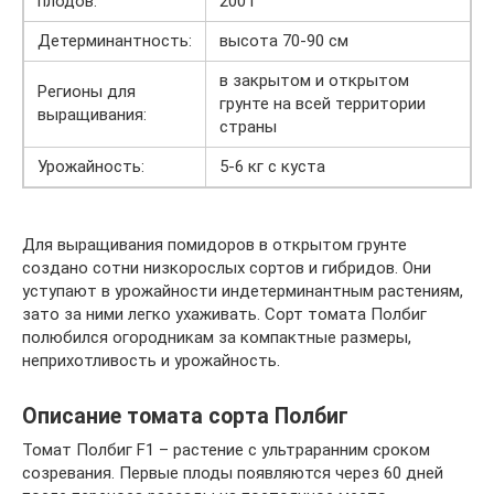
плодов:
200 г
Детерминантность:
высота 70-90 см
в закрытом и открытом
Регионы для
грунте на всей территории
выращивания:
страны
Урожайность:
5-6 кг с куста
Для выращивания помидоров в открытом грунте
создано сотни низкорослых сортов и гибридов. Они
уступают в урожайности индетерминантным растениям,
зато за ними легко ухаживать. Сорт томата Полбиг
полюбился огородникам за компактные размеры,
неприхотливость и урожайность.
Описание томата сорта Полбиг
Томат Полбиг F1 – растение с ультраранним сроком
созревания. Первые плоды появляются через 60 дней