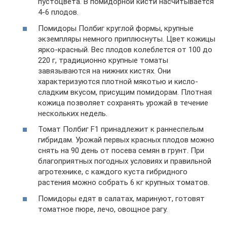
пустоцвета. В помидорной кисти насчитывается
4-6 плодов.
Помидоры Полбиг круглой формы, крупные
экземпляры немного приплюснуты. Цвет кожицы
ярко-красный. Вес плодов колеблется от 100 до
220 г, традиционно крупные томаты
завязываются на нижних кистях. Они
характеризуются плотной мякотью и кисло-
сладким вкусом, присущим помидорам. Плотная
кожица позволяет сохранять урожай в течение
нескольких недель.
Томат Полбиг F1 принадлежит к раннеспелым
гибридам. Урожай первых красных плодов можно
снять на 90 день от посева семян в грунт. При
благоприятных погодных условиях и правильной
агротехнике, с каждого куста гибридного
растения можно собрать 6 кг крупных томатов.
Помидоры едят в салатах, маринуют, готовят
томатное пюре, лечо, овощное рагу.