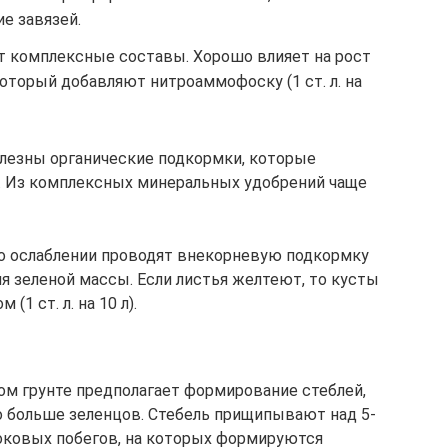
е завязей.
т комплексные составы. Хорошо влияет на рост
который добавляют нитроаммофоску (1 ст. л. на
олезны органические подкормки, которые
 Из комплексных минеральных удобрений чаще
его ослаблении проводят внекорневую подкормку
 зеленой массы. Если листья желтеют, то кусты
1 ст. л. на 10 л).
том грунте предполагает формирование стеблей,
о больше зеленцов. Стебель прищипывают над 5-
боковых побегов, на которых формируются