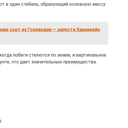
т в один стебель, образующий основную массу
нке сорт из Голландии — капуста Харрикейн
огда побеги стелются по земле, и вертикальное
нте, что дает значительные преимущества.
;