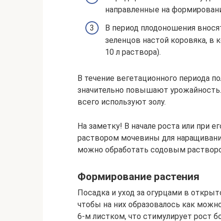
направленные на формировани
В период плодоношения внося
зеленцов настой коровяка, в 
10 л раствора).
В течение вегетационного периода п
значительно повышают урожайность.
всего используют золу.
На заметку! В начале роста или при 
раствором мочевины для наращивания
можно обработать содовым раствором (
Формирование растения
Посадка и уход за огурцами в откры
чтобы на них образовалось как можн
6-м листком, что стимулирует рост 