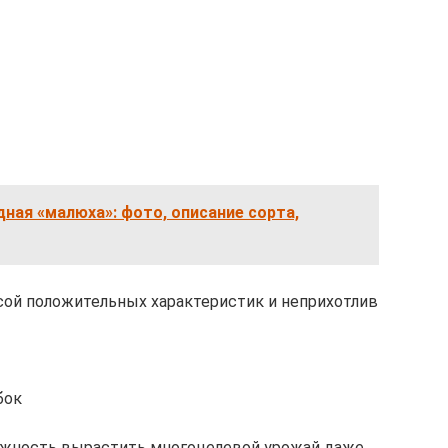
ная «малюха»: фото, описание сорта,
сой положительных характеристик и неприхотлив
бок
ожность вырастить многоцелевой урожай даже