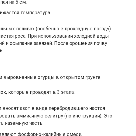
пая на 5 см;
нижается температура.
ильных поливах (особенно в прохладную погоду)
нистая роса. При использовании холодной воды
й и осыпание завязей. После орошения почву
ь.
 и выровненные огурцы в открытом грунте.
к, которые проводят в 3 этапа:
и вносят азот в виде перебродившего настоя
ьзовать аммиачную селитру (по инструкции). Это
ть наземную часть.
бавляют фосфорно-калийные смеси,