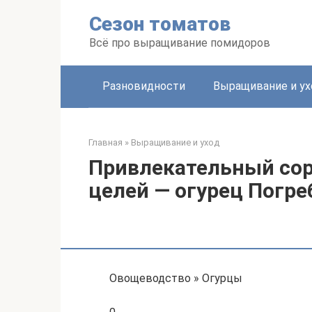
Перейти
Сезон томатов
к
контенту
Всё про выращивание помидоров
Разновидности
Выращивание и ух
Главная
»
Выращивание и уход
Привлекательный сор
целей — огурец Погре
Овощеводство » Огурцы