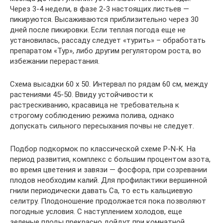
Через 3-4 недели, в фазе 2-3 настоящих листьев —
пикируются. Высаживаются приблизительно через 30
дней после пикировки. Если теплая погода еще не
установилась, рассаду следует «турить» – обработать
препаратом «Тур», либо другим регулятором роста, во
избежании перерастания.
Схема высадки 60 х 50. Интервал по рядам 60 см, между
растениями 45-50. Ввиду устойчивости к
растрескиванию, красавица не требовательна к
строгому соблюдению режима полива, однако
допускать сильного пересыхания почвы не следует.
Подбор подкормок по классической схеме Р-N-K. На
период развития, комплекс с большим процентом азота,
во время цветения и завязи — фосфора, при созревании
плодов необходим калий. Для профилактики вершинной
гнили периодически давать Са, то есть кальциевую
селитру. Плодоношение продолжается пока позволяют
погодные условия. С наступлением холодов, еще
зеленые плоды прекрасно дойдут при комнатной