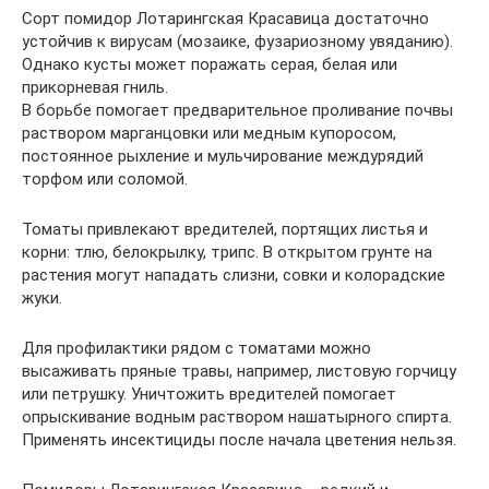
Сорт помидор Лотарингская Красавица достаточно
устойчив к вирусам (мозаике, фузариозному увяданию).
Однако кусты может поражать серая, белая или
прикорневая гниль.
В борьбе помогает предварительное проливание почвы
раствором марганцовки или медным купоросом,
постоянное рыхление и мульчирование междурядий
торфом или соломой.
Томаты привлекают вредителей, портящих листья и
корни: тлю, белокрылку, трипс. В открытом грунте на
растения могут нападать слизни, совки и колорадские
жуки.
Для профилактики рядом с томатами можно
высаживать пряные травы, например, листовую горчицу
или петрушку. Уничтожить вредителей помогает
опрыскивание водным раствором нашатырного спирта.
Применять инсектициды после начала цветения нельзя.