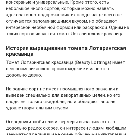
консервные и универсальные. Кроме этого, есть
небольшое число сортов, которые можно назвать
«декоративно-подарочными»: их плоды чаще всего не
отличаются запоминающимся вкусом, но обладают
интересной необычной формой или раскраской. Одним из
таких сортов является томат Лотарингская красавица.
История выращивания томата Лотарингская
красавица
Томат Лотарингская красавица (Beauty Lottringa) имеет
североамериканское происхождение и известен
довольно давно.
На родине сорт не имеет промышленного значения и
выведен специально для декоративных целей, но его
плоды не только съедобны, но и обладают вполне
удовлетворительным вкусом.
Огородники-любители и фермеры выращивают его
довольно редко: скорее, он интересен людям, любящим
заниматься редкими и не очень обычными культурами и