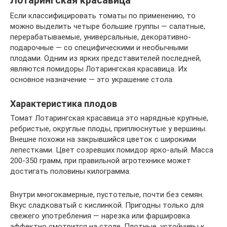
Лотарингская красавица
Если классифицировать томаты по применению, то
можно выделить четыре большие группы — салатные,
перерабатываемые, универсальные, декоративно-
подарочные — со специфическими и необычными
плодами. Одним из ярких представителей последней,
являются помидоры Лотарингская красавица. Их
основное назначение — это украшение стола.
Характеристика плодов
Томат Лотарингская красавица это нарядные крупные,
ребристые, округлые плоды, приплюснутые у вершины.
Внешне похожи на закрывшийся цветок с широкими
лепестками. Цвет созревших помидор ярко-алый. Масса
200-350 грамм, при правильной агротехнике может
достигать половины килограмма.
Внутри многокамерные, пустотелые, почти без семян.
Вкус сладковатый с кислинкой. Пригодны только для
свежего употребления — нарезка или фаршировка
эффектно смотрится на столе. Плотные, устойчивы к