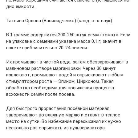
полчаса. Хорошими считаются семена, опустившиеся на
дно емкости.
Татьяна Орлова (Василидченко) (канд. с.-х. наук):
В 1 грамме содержится 200-250 штук семян томата. Если
на упаковке с семенами указана масса 0,1 г, значит в
пакете приблизительно 20-24 семени.
Их промывают в чистой воде, затем обеззараживают в
малиновом растворе марганцовки. Через 30 минут
извлекают, промывают водой и опрыскивают любым
стимулятором роста — Эпином, Цирконом. Такая
обработка необходима для повышения процента
всхожести семян после посева.
Для быстрого прорастания посевной материал
заворачивают во влажную марлю и ставят в теплое
место на сутки. Во избежание пересыхания их нужно
несколько раз опрыскать из пульверизатора.