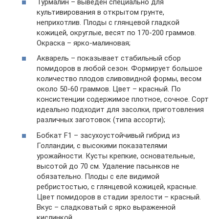
Турмалин – выведен специально для
культивирования в открытом грунте,
неприхотлив. Плоды с глянцевой гладкой
кожицей, округлые, весят по 170-200 граммов.
Окраска – ярко-малиновая;
Акварель – показывает стабильный сбор
помидоров в любой сезон. Формирует большое
количество плодов сливовидной формы, весом
около 50-60 граммов. Цвет – красный. По
консистенции содержимое плотное, сочное. Сорт
идеально подходит для засолки, приготовления
различных заготовок (типа ассорти);
Бобкат F1 – засухоустойчивый гибрид из
Голландии, с высокими показателями
урожайности. Кусты крепкие, основательные,
высотой до 70 см. Удаление пасынков не
обязательно. Плоды с еле видимой
ребристостью, с глянцевой кожицей, красные.
Цвет помидоров в стадии зрелости – красный.
Вкус – сладковатый с ярко выраженной
кислинкой.