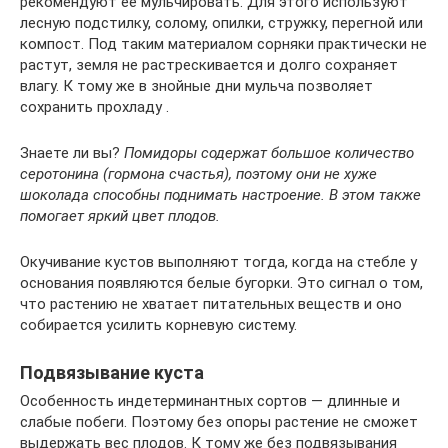
рекомендуют её мульчировать. Для этого используют
лесную подстилку, солому, опилки, стружку, перегной или
компост. Под таким материалом сорняки практически не
растут, земля не растрескивается и долго сохраняет
влагу. К тому же в знойные дни мульча позволяет
сохранить прохладу .
Знаете ли вы?
Помидоры содержат большое количество
серотонина (гормона счастья), поэтому они не хуже
шоколада способны поднимать настроение. В этом также
помогает яркий цвет плодов.
Окучивание кустов выполняют тогда, когда на стебле у
основания появляются белые бугорки. Это сигнал о том,
что растению не хватает питательных веществ и оно
собирается усилить корневую систему.
Подвязывание куста
Особенность индетерминантных сортов — длинные и
слабые побеги. Поэтому без опоры растение не сможет
выдержать вес плодов. К тому же без подвязывания