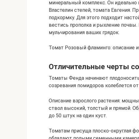
минеральный комплекс. Он идеально 
Властелин степей, томата Евгения. 
подкормку. Для этого подходит насто
вестись прополка и рыхление почвы.
мульчирования ваших грядок.
Томат Розовый фламинго: описание 
Отличительные черты с
Томаты Фенда начинают плодоносить
созревания помидоров колеблется от 
Описание взрослого растения: мощный
ствол высокий, толстый и прямой. Об
до 50 штук на один куст.
Томатам присуща плоско-округлая ф
обладают полыми семенными камерам