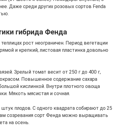
нее. Даже среди других розовых сортов Fenda
тью.
тики гибрида Фенда
 теплицах рост неограничен. Период вегетации
прямой и крепкий, листовая пластинка довольно
язей. Зрелый томат весит от 250 г до 400 г,
 окрасом. Повышенное содержание сахара
большой кислинкой. Внутри плотного овоща
ки. Мякоть мясистая и сочная.
 штук плодов. С одного квадрата собирают до 25
окам созревания сорт Фенда можно выращивать
ета на осень.