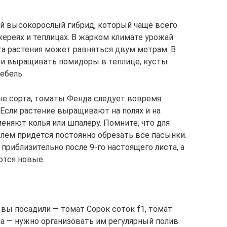
й высокорослый гибрид, который чаще всего
реях и теплицах. В жарком климате урожай
та растения может равняться двум метрам. В
ли выращивать помидоры в теплице, кусты
ебель.
ые сорта, томаты Фенда следует вовремя
Если растение выращивают на полях и на
еняют колья или шпалеру. Помните, что для
блем придется постоянно обрезать все пасынки.
риблизительно после 9-го настоящего листа, а
ются новые.
вы посадили — томат Сорок соток f1, томат
на — нужно организовать им регулярный полив