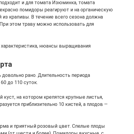
подходит и для томата Изюминка, томата
Прекрасно помидоры реагируют и на органическую
й из крапивы. В течение всего сезона должна
 При этом траву можно использовать для
и характеристика, нюансы выращивания
орта
 довольно рано. Длительность периода
60 до 110 суток.
 куст, на котором крепятся крупные листья,
разуется приблизительно 10 кистей, а плодов —
орма и приятный розовый цвет. Спелые плоды
и (от шести и более). Помидоры вкусные, с