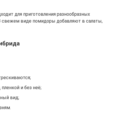
дходит для приготовления разнообразных
 В свежем виде помидоры добавляют в салаты,
гибрида
трескиваются;
пленкой и без неё;
ный вид;
зням.