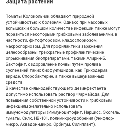
Защита растений
Томаты Колокольчик обладают природной
устойчивостью к болезням. Однако при массовых
вспышках и большом количестве инфекции также могут
поразиться некоторыми грибковыми заболеваниями, в
частности, фитофторозом, кладоспориозом,
макроспориозом. Для профилактики заражения
целесообразны трёхкратные профилактические
опрыскивания биопрепаратами, такими Алирин-Б,
Бактофит, оздоровление почвы путём пролива
суспензией таких биофунгицидов, как Триходерма
вириде, Споробактерин, а также вышеуказанных
средств.
В качестве сильнодействующего дезинфектанта
допустимо использовать раствор Фармайода. Для
повышения собственной устойчивости к грибковым
инфекциям желательно использовать
иммуномодуляторы (Иммуноцитофит, Нарцисс, Экогель,
гуматы, Силк, НВ-101, полимикроудобрения (Унифлор-
микро, Аквадон-микро, Орбигум, Силиплант),