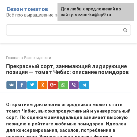
Перейти
Сезон томатов
Для любых предложений по
к
Всё про выращивание помидоров
сайту: sezon-ka@cp9.ru
контенту
Поиск:
Главная
»
Разновидности
Прекрасный сорт, занимающий лидирующие
позиции — томат Чибис: описание помидоров
Открытием для многих огородников может стать
томат Чибис, высокопродуктивный и универсальный
сорт. По оценкам земледельцев занимает высокую
позицию в рейтинге любимых помидоров. Идеален
для консервирования, засолов, потребления в
свежем виде. Замечательно держит форму в