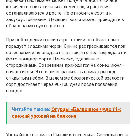
корневая система не может получить достаточное
количество питательных элементов, и растения
останавливаются в росте. Не относится сорт и к
засухоустойчивым. Дефицит влаги может приводить к
образованию пустоцветов.
При соблюдении правил агротехники он обязательно
порадует сладкими черри. Они не растрескиваются при
созревании и не опадают с веток, что подтверждают и
фото помидор сорта Пиноккио, сделанные
огородниками. Созревание приходится на конец июня –
начало июля. Это если выращивать помидоры под
открытым небом. В целом же биологической зрелости
сорт достигает через 90-100 дней после появления
всходов.
Читайте также:
Огурцы «Балконное чудо f1»:
свежий урожай на балконе
Урожайность томата Пиноккио невелика. Селекционеры