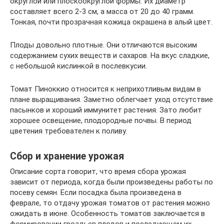
округлой или плоскоокруглой формы. Их диаметр
составляет всего 2-3 см, а масса от 20 до 40 грамм.
Тонкая, почти прозрачная кожица окрашена в алый цвет.
Плоды довольно плотные. Они отличаются высоким
содержанием сухих веществ и сахаров. На вкус сладкие,
с небольшой кислинкой в послевкусии.
Томат Пиноккио относится к неприхотливым видам в
плане выращивания. Заметно облегчает уход отсутствие
пасынков и хороший иммунитет растения. Зато любит
хорошее освещение, плодородные почвы. В период
цветения требователен к поливу.
Сбор и хранение урожая
Описание сорта говорит, что время сбора урожая
зависит от периода, когда были произведены работы по
посеву семян. Если посадка была произведена в
феврале, то отдачу урожая томатов от растения можно
ожидать в июне. Особенность томатов заключается в
формировании гроздьев плодов и последующем их