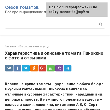
Перейти
Сезон томатов
Для любых предложений по
к
Всё про выращивание помидоров
сайту: sezon-ka@cp9.ru
контенту
Поиск:
Главная
»
Выращивание и уход
Характеристика и описание томата Пиноккио
с фото и отзывами
Красивые яркие томаты – украшение любого блюда.
Вкусный коктейльный Пиноккио ценится за
отличные вкусовые характеристики, нарядный вид,
неприхотливость. В нем много полезных веществ –
железа и калия, ликопина, витаминок А,В, С. Сорт
успешно выращивают на подоконниках и обычных