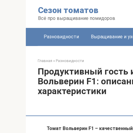
Перейти
Сезон томатов
к
контенту
Всё про выращивание помидоров
Разновидности
Выращивание и ух
Главная
»
Разновидности
Продуктивный гость 
Вольверин F1: описан
характеристики
Томат Вольверин F1 – качественный