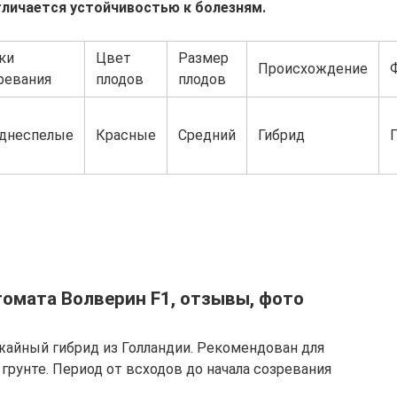
личается устойчивостью к болезням.
ки
Цвет
Размер
Происхождение
ревания
плодов
плодов
днеспелые
Красные
Средний
Гибрид
томата Волверин F1, отзывы, фото
айный гибрид из Голландии. Рекомендован для
рунте. Период от всходов до начала созревания