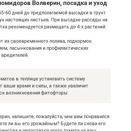
омидоров Волверин, посадка и уход
55-60 дней до предполагаемой высадки в грунт.
ух настоящих листьев. При высадке рассады на
стка рекомендуется размещать до 4-х растений.
т из своевременного полива, подкормок
ем, пасынкования и профилактических
 вредителей.
матов в теплице установить систему
т ваше время и силы, а также увеличит
иск возникновения фитофторы.
ин, напишите, пожалуйста, чем вам понравился
аете ли вы его урожайным? Будете ли снова его
инства и недостатки этого томата на ваш