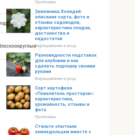
Проблемы
Земляника Холидей:
описание сорта, фото и
отзывы садоводов,
Форма плода
характеристика плодов,
достоинства и
недостатки
Плоскоокруглые
Выращивание и уход
Разновидности подставок
для клубники и как
сделать подпорку своими
руками
Выращивание и уход
Сорт картофеля
«Повелитель просторов»:
характеристика,
урожайность, отзывы и
фото
Проблемы
Станьте опытным
земледельцем вместе с