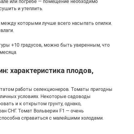
вале или погребе — помещение необходимо
сушить и утеплить.
 между которыми лучше всего насыпать опилки.
влаги.
уры +10 градусов, можно быть уверенным, что
месяца.
н: характеристика плодов,
татом работы селекционеров. Томаты пригодны
личных условиях. Некоторые садоводы
вать и к открытом грунту, однако,
ан СНГ. Томат Вольверин F1 — очень
 способна справиться с малейшими холодами.