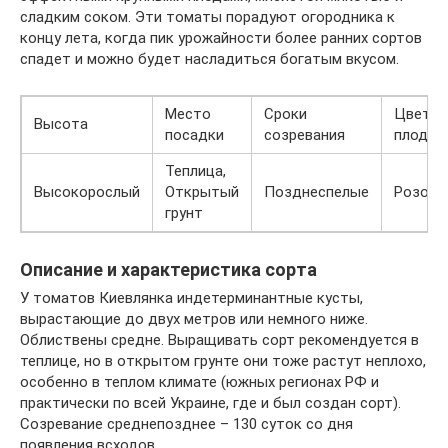
сладким соком. Эти томаты порадуют огородника к
концу лета, когда пик урожайности более ранних сортов
спадет и можно будет насладиться богатым вкусом.
Место
Сроки
Цвет
Высота
посадки
созревания
плодов
Теплица,
Высокорослый
Открытый
Позднеспелые
Розовы
грунт
Описание и характеристика сорта
У томатов Киевлянка индетерминантные кусты,
вырастающие до двух метров или немного ниже.
Облиствены средне. Выращивать сорт рекомендуется в
теплице, но в открытом грунте они тоже растут неплохо,
особенно в теплом климате (южных регионах РФ и
практически по всей Украине, где и был создан сорт).
Созревание среднепозднее – 130 суток со дня
появления всходов.