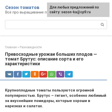
Перейти
Сезон томатов
Для любых предложений по
к
Всё про выращивание помидоров
сайту: sezon-ka@cp9.ru
контенту
Поиск:
Главная
»
Разновидности
Превосходные урожаи больших плодов —
томат Брутус: описание сорта и его
характеристики
Крупноплодные томаты пользуются огромной
популярностью. Брутус – гигант, особенно любимый
за вкуснейшие помидоры, которые хороши в
нарезках и салатах.