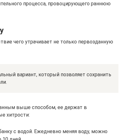
ительного процесса, провоцирующего раннюю
у
ствие чего утрачивает не только первозданную
альный вариант, который позволяет сохранить
ли.
анным выше способом, ее держат в
ые хитрости:
банку с водой. Ежедневно меняя воду, можно
 10 дней.