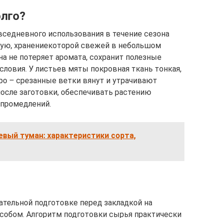
олго?
вседневного использования в течение сезона
ую, хранениекоторой свежей в небольшом
а не потеряет аромата, сохранит полезные
словия. У листьев мяты покровная ткань тонкая,
ро – срезанные ветки вянут и утрачивают
, после заготовки, обеспечивать растению
 промедлений.
вый туман: характеристики сорта,
тельной подготовке перед закладкой на
обом. Алгоритм подготовки сырья практически