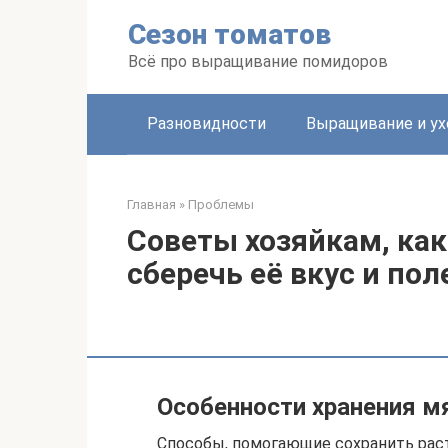
Перейти
Сезон томатов
к
контенту
Всё про выращивание помидоров
Разновидности
Выращивание и ух
Главная
»
Проблемы
Советы хозяйкам, как
сберечь её вкус и по
Особенности хранения 
Способы, помогающие сохранить раст